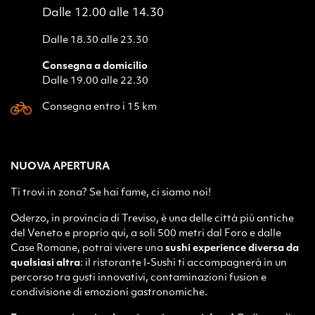
Dalle 12.00 alle 14.30
Dalle 18.30 alle 23.30
Consegna a domicilio
Dalle 19.00 alle 22.30
Consegna entro i 15 km
NUOVA APERTURA
Ti trovi in zona? Se hai fame, ci siamo noi!
Oderzo, in provincia di Treviso, è una delle città più antiche
del Veneto e proprio qui, a soli 500 metri dal Foro e dalle
Case Romane, potrai vivere una
sushi experience diversa da
qualsiasi altra
: il ristorante I-Sushi ti accompagnerà in un
percorso tra gusti innovativi, contaminazioni fusion e
condivisione di emozioni gastronomiche.